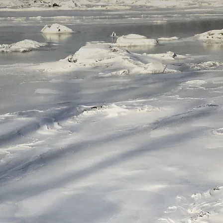
Christophe
HavarD
création musicale, field recordings, art sonore
ENTRER