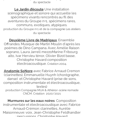
du spectacle
Le Jardin d’écoute
Une installation
scénographique et sonore qui accueille les
spécimens vivants rencontrés au fil des
aventures du Groupe n+1, spécimens rares,
communs, exotiques, atypiques.
production du Groupe n+1 et de la compagnie Les ateliers
du spectacle
Deuxième Livre de Madrigaux
. Ensemble
Offrandes. Musique de Martin Moulin d'après les
poèmes de Dino Campana. Avec Amélie Raison
soprano, Laura Jarrell mezzoMarine Fribourg
alto, Ivar Hervieu ténor, Olivier Bizot basse,
Christophe Havard composition
électroacoustique.
.
Création 2004
Anatomie SoNore
avec
Fabrice Arnaud Cremon
(clarinettes),
Emmanuelle Huynh (
chorégraphe,
danse) et
Christophe Havard (
prise de sons,
composition instrumentale et électroacoustique,
textes)
production Compagnie MU
A & Athénor-scène nomade
CNCM
. Création 2020/2021
Murm
ures sur les eaux noires
Composition
instrumentale et électroacoustique avec: Fabrice
Arnaud-Crémon: clarinettes, Aurélie
Maisonneuve: voix, Jean-Christoph
e Feldhandler
: percussions, Christophe Havard: