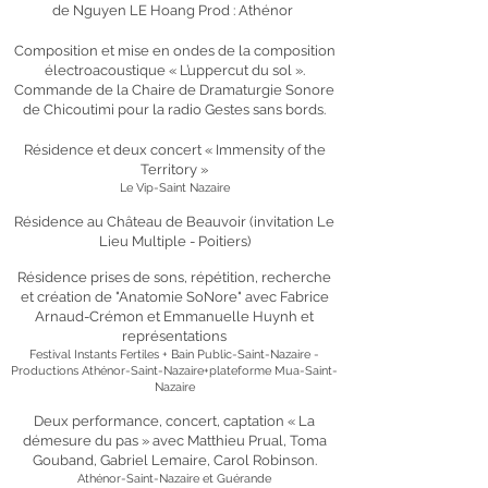
de Nguyen LE Hoang Prod : Athénor
Composition et mise en ondes de la composition
électroacoustique « L’uppercut du sol ».
Commande de la Chaire de Dramaturgie Sonore
de Chicoutimi pour la radio Gestes sans bords.
Résidence et deux concert « Immensity of the
Territory »
Le Vip-Saint Nazaire
Résidence au Château de Beauvoir (invitation Le
Lieu Multiple - Poitiers)
Résidence prises de sons, répétition, recherche
et création de "Anatomie SoNore" avec Fabrice
Arnaud-Crémon et Emmanuelle Huynh et
représentations
Festival Instants Fertiles + Bain Public-Saint-Nazaire
-
Productions
Athénor-Saint-Nazaire+plateforme Mu
a
-Saint-
Nazaire
Deux performance, concert, captation « La
démesure du pas » avec Matthieu Prual, Toma
Gouband, Gabriel Lemaire, Carol Robinson.
Athénor-Saint-Nazaire et Guérande