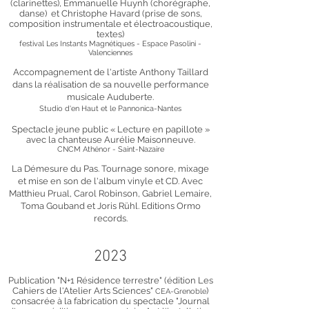
(clarinettes),
Emmanuelle Huynh (
chorégraphe,
danse) et
Christophe Havard (
prise de sons,
composition instrumentale et électroacoustique,
textes)
festival Les Instants Magnétiques - Espace Pasolini -
Valenciennes
Accompagnement de l'artiste Anthony Taillard
dans la réalisation de sa nouvelle performance
musicale Auduberte.
Studio d'en Haut et le Pannonica-Nantes
Spectacle jeune public « Lecture en papillote »
avec la chanteuse Aurélie Maisonneuve.
CNCM Athénor - Saint-Nazaire
La Démesure du Pas. Tournage sonore, mixage
et mise en son de l'album vinyle et CD. Avec
Matthieu Prual, Carol Robinson, Gabriel Lemaire,
Toma Gouband et Joris Rühl. Editions Ormo
records.
2
023
Publication "N+1 Résidence terres
tre" (édition
Les
Cahiers de l'Atelier Arts Sciences"
)
CEA-
Grenoble
consacrée à la fabrication du spectacle "Journal