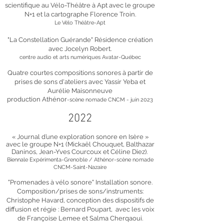
scientifique au Vélo-Théâtre à Apt avec le groupe
N+1 et la cartographe Florence Troin.
Le Vélo Théâtre-Apt
"La Constellation Guérande" Résidence création
avec Jocelyn Robert.
centre audio et arts numériques Avatar-Québec
Quatre courtes compositions sonores à partir de
prises de sons d'ateliers
avec Yassir Yeba et
Aurélie Maisonneuve
production Athénor
-
scène nomade CNCM - juin 2023
2
022
« Journal d’une exploration sonore en Isère »
avec le groupe N+1 (Mickaël Chouquet, Balthazar
Daninos, Jean-Yves Courcoux et Céline Diez).
Biennale Expérimenta-Grenoble / Athénor-scène nomade
CNCM-Saint-Nazaire
"Promenades à vélo sonore" Installation sonore.
Composition/prises de sons/instruments:
Christophe Havard, conception des dispositifs de
diffusion et régie : Bernard Poupart, avec les voix
de Françoise Lemee et Salma Cherqaoui.