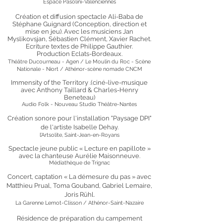
Espace Pasolini-Valenciennes
Création et diffusion spectacle Ali-Baba de
Stéphane Guignard (Conception, direction et
mise en jeu). Av
ec les musiciens Jan
Myslikovsjan, Sébastien Clément, Xavier Rachet.
Ecriture textes de Philippe Gauthier.
Production
Eclats-Bordeaux.
Théâtre Ducourneau - Agen / Le Moulin du Roc - Scène
Nationale - Niort /
Athénor-
scène nomade CNCM
Immensity of the Territory .(ciné-live-musique
avec Anthony Taillard & Charles-Henry
Beneteau)
Audio Folk - Nouveau Studio Théâtre-Nantes
Création sonore pour l'installation "Paysage DPI"
de l'artis
te Isabelle Dehay.
l’Artsolite, Saint-Jean-en-Royans
Spectacle jeune public « Lecture en papillote »
avec la chanteuse Aurélie Maisonneuve.
Médiathèque de Trignac
​Concert, captation « La démesure du pas » avec
Matthieu Prual, Toma Gouband, Gabriel Lemaire,
Jo
ris Rühl.
La Garenne Lemot-Clisson / Athénor-Saint-Nazaire
Résidence de préparation du campement