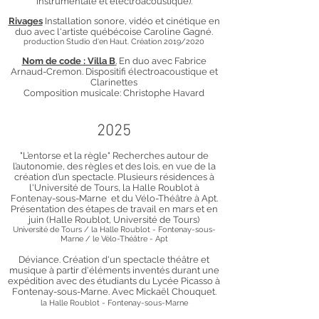
instrumentale et électroacoustique).
Rivages
Installation sonore, vidéo et cinétique en
duo avec l'artiste québécoise Caroline Gagné.
production
Studio d'en Haut
. Création 2019/2020
Nom de code : Villa B
.
En duo avec Fabrice
Arnaud-Cremon. Dispositifi électroacoustique et
Clarinettes
Composition musicale: Christophe Havard
2025
​"L’entorse et la règle" Recherches autour de
l’autonomie, des règles et des lois, en vue de la
création d’un spectacle. Plusieurs résidences à
l'Université de Tours, la Halle Roublot à
Fontenay-sous-Marne et du Vélo-Théâtre à Apt.
Présentation des étapes de travail en mars et en
juin (Halle Roublot, Université de Tours)
Université de Tours / la Halle Roublot
​- Fontenay-sous-
Marne / le Vélo-Théâtre - Apt
Déviance. Création d'un spectacle théâtre et
musique à partir d'éléments inventés durant une
expédition avec des étudiants du Lycée Picasso à
Fontenay-sous-Marne. Avec Mickaël Chouquet.
la Halle Roublot
​- Fontenay-sous-Marne