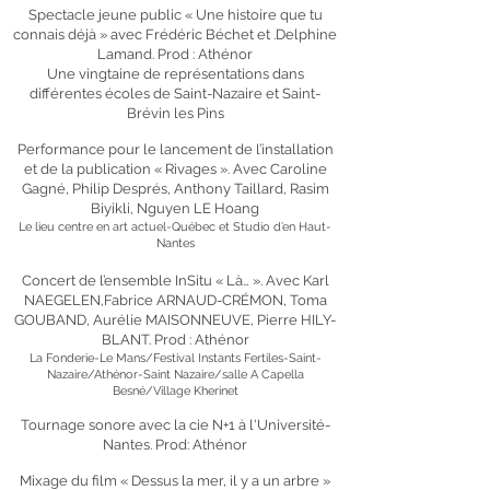
Spectacle jeune public « Une histoire que tu
connais déjà » avec Frédéric Béchet et .Delphine
Lamand. Prod : Athénor
Une vingtaine de représentations dans
différentes écoles de Saint-Nazaire et Saint-
Brévin les Pins
Performance pour le lancement de l’installation
et de la publication « Rivages ». Avec Caroline
Gagné, Philip Després, Anthony Taillard, Rasim
Biyikli, Nguyen LE Hoang
Le lieu centre en art actuel-Québec et Studio d’en Haut-
Nantes
Concert de l’ensemble InSitu « Là… ». Avec Karl
NAEGELEN,Fabrice ARNAUD-CRÉMON, Toma
GOUBAND, Aurélie MAISONNEUVE, Pierre HILY-
BLANT. Prod : Athénor
La Fonderie-Le Mans/Festival Instants Fertiles-Saint-
Nazaire/Athénor-Saint Nazaire/salle A Capella
Besné/Village Kherinet
Tournage sonore avec la cie N+1 à l'Université-
Nantes. Prod: Athénor
Mixage du film « Dessus la mer, il y a un arbre »