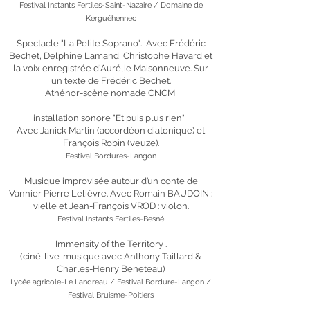
Festival Instants Fertiles-Saint-Nazaire / Domaine de
Kerguéhennec
Spectacle "La Petite Soprano". Avec Frédéric
Bechet, Delphine Lamand, Christophe Havard et
la voix enregistrée d'Aurélie Maisonneuve. Sur
un texte de Frédéric Bechet.
Athénor-scène nomade CNCM
installation sonore "Et puis plus rien"
Avec Janick Martin (accordéon diatonique) et
François Robin (veuze).
Festival Bordures-Langon
Musique improvisée autour d’un conte de
Vannier Pierre Lelièvre. Avec Romain BAUDOIN :
vielle et Jean-François VROD : violon.
Festival Instants Fertiles-Besné
Immensity of the Territory .
(ciné-live-musique avec Anthony Taillard &
Charles-Henry Beneteau)
Lycée agricole-Le Landreau / Festival Bordure-Langon /
Festival Bruisme-Poitiers