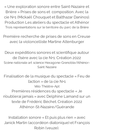
« Une exploration sonore entre Saint-Nazaire et
Brière » Prises de sons et composition. Avec la
cie N+1 (Mickaël Chouquet et Balthazar Daninos).
Production Les ateliers du spectacle et Athénor
Trois représentations sur le territoire du parc de la Brière
Première recherche de prises de sons en Creuse
avec la violoncelliste Martine Altenburger
Deux expéditions sonores et scientifique autour
de l’Isère avec la cie N+1. Création 2022
Scène nationale art science Hexagone-Grenoble/Athénor-
Saint Nazaire
Finalisation de la musique du spectacle « Feu de
l’action » de la cie N+1
Vélo Théâtre-Apt
Premières résidences du spectacle « Je
n’oublierai jamais » avec Delphine Lamand sur un
texte de Frédéric Béchet. Création 2022
Athénor-St-Nazaire/Guérande
Installation sonore « Et puis plus rien » avec
Janick Martin (accordéon diatonique) et François
Robin (veuze).