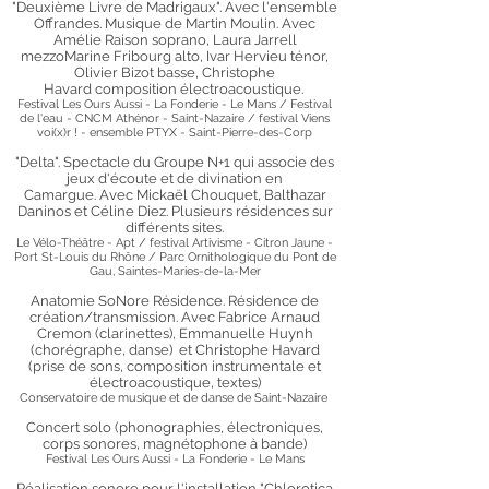
"Deuxième Livre de Madrigaux". Avec l'ensemble
Offrandes. Musique de Martin Moulin. Avec
Amélie Raison soprano, Laura Jarrell
mezzoMarine Fribourg alto,
Ivar Hervieu ténor,
Olivier Bizot basse,
Christophe
Havard
composition électroacoustique.
Festival Les Ours Aussi - La Fonderie - Le Mans / Festival
de l'eau - CNCM Athénor - Saint-Nazaire / festival Viens
voi(x)r ! - ensemble PTYX - Saint-Pierre-des-Corp
"
Delta
".
Spectacle du Groupe N+1 qui associe des
j
eux d'écoute et de divination en
Camargue.
Avec
Mickaël Chouquet, Balthazar
Daninos et Céline Diez. Plusieurs résidences sur
différents sites.
Le Vélo-Théâtre - Apt / festival Artivisme -
Citron Jaune -
Port St-Louis du Rhône / Parc Ornithologique du Pont de
Gau, Saintes-Maries-de-la-Mer
Anatomie SoNore Résidence. Résidence de
création/transmission. Avec
Fabrice Arnaud
Cremon (clarinettes),
Emmanuelle Huynh
(
chorégraphe, danse) et
Christophe Havard
(
prise de sons, composition instrumentale et
électroacoustique, textes)
Conservatoire de musique et de danse de Saint-Nazaire
Concert solo (phonographies, électroniques,
corps sonores, magnétophone à bande)
Festival Les Ours Aussi - La Fonderie - Le Mans
Réalisation sonore pour l'installation "Chlorotica