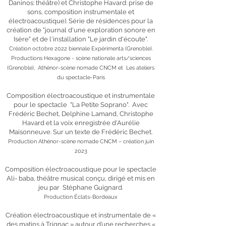
Daninos: théâtre) et Christophe Havard: prise de
sons, composition instrumentale et
électroacoustique). Série de résidences pour la
création de "journal d'une exploration sonore en
Isère" et de l'installation "Le jardin d'écoute".
Création octobre 2022 biennale Expérimenta (Grenoble).
Productions Hexagone - scène nationale arts/sciences
(Grenoble), Athénor-scène nomade CNCM et Les ateliers
du spectacle-Paris
Composition électroacoustique et instrumentale
pour le spectacle "La Petite Soprano". Avec
Frédéric Bechet, Delphine Lamand, Christophe
Havard et la voix enregistrée d'Aurélie
Maisonneuve. Sur un texte de Frédéric Bechet.
Production Athénor-scène nomade CNCM – création juin
2023
Composition électroacoustique pour le spectacle
Ali- baba, théâtre musical conçu, dirigé et mis en
jeu par Stéphane Guignard.
Production Éclats-Bordeaux
Création électroacoustique et instrumentale de «
des matins à Trignac » autour d’une recherches «