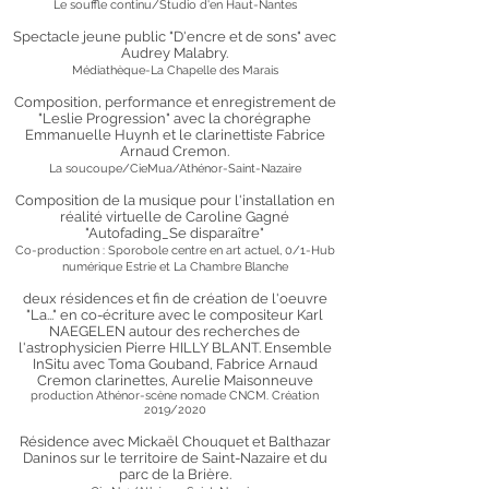
Le souffle continu/Studio d'en Haut-Nantes
Spectacle jeune public "D'encre et de sons" avec
Audrey Malabry.
Médiathèque-La Chapelle des Marais
Composition, performance et enregistrement de
"Leslie Progression" avec la chorégraphe
Emmanuelle Huynh et le clarinettiste
Fabrice
Arnaud Cremon.
La soucoupe/CieMua/Athénor-Saint-Nazaire
Composition de la musique pour l'installation en
réalité virtuelle de Caroline Gagné
"Autofading_Se disparaître"
Co-production : Sporobole centre en art actuel, 0/1-Hub
numérique Estrie et La Chambre Blanche
deux résidences et fin de création de l'oeuvre
"La..." en co-écriture
avec le compositeur Karl
NAEGELEN autour des recherches de
l'astrophysicien
Pierre
HILLY BLANT. Ensemble
InSitu avec Toma Gouband, Fabrice Arnaud
Cremon clarinettes, Aurelie Maisonneuve
production
Athénor-scène nomade CNCM
. Création
2019/2020
Résidence avec Mickaël Chouquet et Balthazar
Daninos sur le territoire de Saint-Nazaire et du
parc de la Brière.