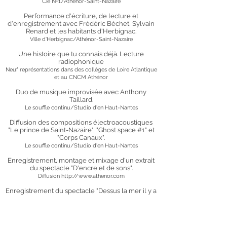
Cie N+1/Athénor-Saint-Nazaire
Performance d'écriture, de lecture et
d'enregistrement avec Frédéric Béchet, Sylvain
Renard et les habitants d'Herbignac.
Ville d'Herbignac/Athénor-Saint-Nazaire
Une histoire que tu connais déjà. Lecture
radiophonique
Neuf représentations dans des collèges de Loire Atlantique
et au CNCM Athénor
Duo de musique improvisée avec Anthony
Taillard.
Le souffle continu/Studio d'en Haut-Nantes
Diffusion des compositions électroacoustiques
"Le prince de Saint-Nazaire", "Ghost space #1" et
"Corps Canaux".
Le souffle continu/Studio d'en Haut-Nantes
Enregistrement, montage et mixage d'un extrait
du spectacle "D'encre et de sons".
Diffusion
http://www.athenor.com
Enregistrement du spectacle "Dessus la mer il y a
un arbre".
Diffusion
http://www.athenor.com
Enregistrement, montage et mixage d'un extrait