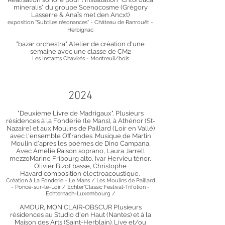
mineralis" du groupe Scenocosme (Grégory
Lasserre & Anaïs met den Ancxt)
exposition "Subtiles résonances" - Château de Ranrouët -
Herbignac
"bazar orchestra" Atelier de création d'une
semaine avec une classe de CM2
Les Instants Chavirés - Montreuil/bois
2024
"Deuxième Livre de Madrigaux". Plusieurs
résidences à la Fonderie (le Mans), à Athénor (St-
Nazaire) et aux Moulins de Paillard (Loir en Vallé)
avec l'ensemble Offrandes. Musique de Martin
Moulin d'après les poèmes de Dino Campana.
Avec Amélie Raison soprano, Laura Jarrell
mezzoMarine Fribourg alto,
Ivar Hervieu ténor,
Olivier Bizot basse,
Christophe
Havard
composition électroacoustique.
Création à La Fonderie - Le Mans / Les Moulins de Paillard
- Poncé-sur-le-Loir / Echter'Classic Festival-Trifolion -
Echternach-Luxembourg /
AMOUR, MON CLAIR-OBSCUR Plusieurs
résidences au Studio d'en Haut (Nantes) et à la
Maison des Arts (Saint-Herblain). Live et/ou