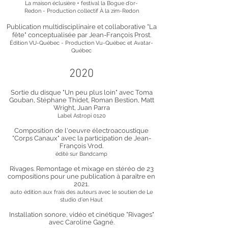
La maison éclusière + fe
stival la Bogue d’or-
Redon
-
Production collectif À la zim-Redon
Public
ation
multidisciplinaire et collaborative
"La
fêt
e" c
onceptualisée par Jean-François Prost.
Édition VU-Québec - Production Vu-Québec et Avatar-
Québec
2020
Sortie du disque "Un peu plus loin" avec Toma
Gouban, Stéphane Thidet, Roman Bestion, Matt
Wright, Juan Parra
Label Astropi 0120
Composition de l'oeuvre électroacoustique
"Corps Canaux" avec la participation de Jean-
François Vrod.
édité sur Bandcamp
Rivages. Remontage et mixage en stéréo de 23
compositions pour une publication à paraître en
2021.
auto édition aux frais des auteurs avec le soutien de Le
studio d'en Haut
Installation sonore, vidéo et cinétique "Rivages"
avec Caroline Gagné.