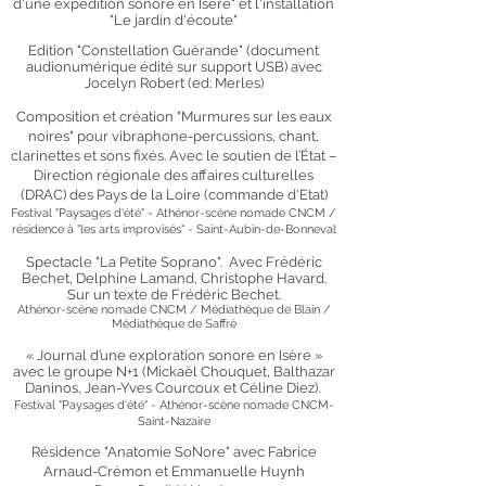
d'une expédition sonore en Isère" et l'installation
"Le jardin d'écoute"
Edition "Constellation Guérande" (docu
ment
audionumérique édité sur support USB) avec
Jocelyn Robert (ed: Merles)
Comp
osition et création "Murmures sur les eaux
noires" pour vibraphone-percussions, chant,
clarinettes et sons fixés. Avec le soutien de l’État –
Direction régionale des affaires culturelles
(DRAC) des Pays de la Loire (commande d'Etat)
Festival "Paysages d'été" - Athénor-scène nomade CNCM /
résidence à "les arts improvisés" - Saint-Aubin-de-Bonneval
Spectacle "La Petite Soprano". Avec Frédéric
Bechet, Delphine Lamand, Christophe Havard.
Sur un texte de Frédéric Bechet.
Athénor-scène nomade CNCM / Médiathèque de Blain /
Médiathèque de Saffré
« Journal d’une exploration sonore en Isère »
avec le groupe N+1 (Mickaël Chouquet, Balthazar
Daninos, Jean-Yves Courcoux et Céline Diez).
Festival "Paysages d'été" - Athén
or-scène nomade
CNCM-
Saint-Nazaire
Résidence
"Anatomie SoNore" avec Fabrice
Arnaud-Crémon et Emmanuelle Huynh