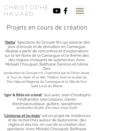
Christophe
HavarD
Projets en cours de création
"
Delta
". Spectacle du Groupe N+1 qui associe des
jeux d'écoute et de divination en Camargue.
Réalisé à partir de rencontres et d'explorations
sur le territoire de la Camargue et le thème des
des risques croissants de submersion. Avec
Mickaël Chouquet, Balthazar Daninos et Céline
Diez.
production du Groupe n+1. Coproduit par le Citron Jaune,
la Tour du Valat et le Vélo Théâtre. Avec le soutien du
Parc Naturel Régional de Camargue et la Ville de Port
Saint Louis du Rhône.
"
Igor & Bêla on a boat
" duo avec
Jean-Christoph
e
Feldhandler (percussions, clavier,
électroacoustique, guitare, saxophone)
production Studio d'en Haut 2025/2026
​"
L’entorse et la règle
" est un projet de résidences
et de recherches autour de l’autonomie, des
règles et des lois, en vue de la création d’un
spectacle. Avec Mickaël Chouquet, Balthazar