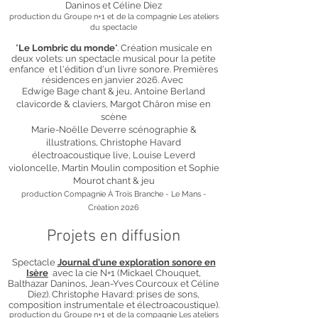
Daninos et Céline Diez
production du Groupe n+1 et de la compagnie Les ateliers
du spectacle
"
Le Lombric du monde
". Création musicale en
deux volets: un spectacle musical pour la petite
enfance et l'édition d'un livre sonore. Premières
résidences en janvier 2026. Avec
Edwige Bage chant & jeu, Antoine Berland
clavicorde & claviers, Margot Châron mise en
scène
Marie-Noëlle Deverre scénographie &
illustrations, Christophe Havard
électroacoustique live, Louise Leverd
violoncelle, Martin Moulin composition et Sophie
Mourot chant & jeu
production Compagnie À Trois Branche - Le Mans -
Création 2026
Projets en diffusion
S
pectacle
Journal d'une exploration sonore en
Isère
avec
la cie N+1 (Mickael Chouquet,
Balthazar Daninos, Jean-Yves Courcoux et Céline
Diez). Christophe Havard: prises de sons,
composition instrumentale et électroacoustique).
production du Groupe n+1 et de la compagnie Les ateliers