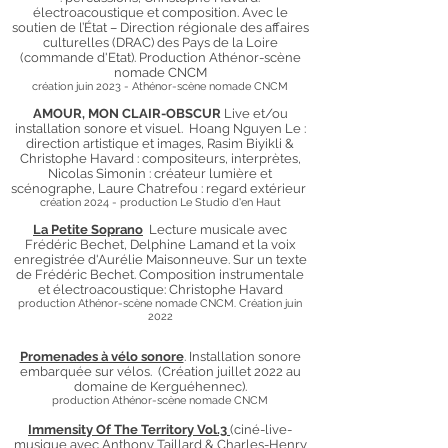
électroacoustique et composition. Avec le
soutien de l’État – Direction régionale des affaires
culturelles (DRAC) des Pays de la Loire
(commande d'Etat)
.
Production Athénor-scène
nomade CN
CM
création juin
2023 - Athénor-scène nomade CN
CM
AMOUR, MON CLAIR-OBSCUR
Live et/ou
installation sonore et visuel. Hoang Nguyen Le :
direction artistique et images, Rasim Biyikli &
Christophe Havard : compositeurs, interprètes,
Nicolas Simonin : créateur lumière et
scénographe, Laure Chatrefou : regard extérieur
création 2024 - production Le Studio d'en Haut
La Petite Soprano
Lecture musicale
avec
Frédéric Bechet, Delphine Lamand et la voix
enregistrée d'Aurélie Maisonneuve. Sur un
texte
de Frédéric Bechet.
Composition instrumentale
et électroacoustique: Christ
ophe H
avard
production
Athénor-scène nomade CNCM
. Création juin
2022
Promenades à vélo sonore
. Installation sonore
embarquée sur vélos. (Création juillet 2022 au
domaine de Kerguéhennec).
production
Athénor-scène nomade CNCM
Immensity Of The Territory Vol.3
(ciné-live-
musique avec Anthony Taillard & Charles-Henry