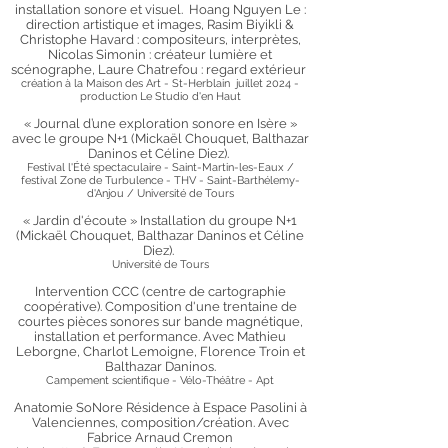
installation sonore et visuel. Hoang Nguyen Le :
direction artistique et images, Rasim Biyikli &
Christophe Havard : compositeurs, interprètes,
Nicolas Simonin : créateur lumière et
scénographe, Laure Chatrefou : regard extérieur
création à la Maison des Art - St-Herblain juillet 2024 -
production Le Studio d'en Haut
« Journal d’une exploration sonore en Isère »
avec le groupe N+1 (Mickaël Chouquet, Balthazar
Daninos et Céline Diez).
Festival l'Été spectaculaire - Saint-Martin-les-Eaux /
festival Zone de Turbulence - THV - Saint-Barthélemy-
d'Anjou / Université de Tours
« Jardin d'écoute » Installation du groupe N+1
(Mickaël Chouquet, Balthazar Daninos et Céline
Diez).
Université de Tours
Intervention CCC (centre de cartographie
coopérative). Composition d'une trentaine de
courtes pièces sonores sur bande magnétique,
installation et performance. Avec Mathieu
Leborgne, Charlot Lemoigne, Florence Troin et
Balthazar Daninos.
Campement scientifique - Vélo-Théâtre - Apt
Anatomie SoNore Résidence à Espace Pasolini à
Valenciennes, composition/création. Avec
Fabrice Arnaud Cremon