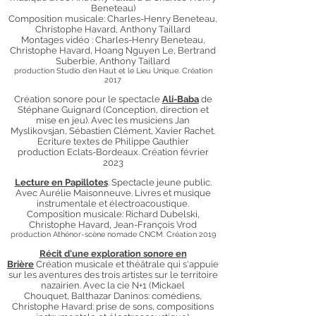
Beneteau)
Composition musicale: Charles-Henry Beneteau,
Christophe Havard, Anthony Taillard
Montages vidéo : Charles-Henry Beneteau,
Christophe Havard, Hoang Nguyen Le, Bertrand
Suberbie, Anthony Taillard
production Studio d’en Haut et le Lieu Unique. Création
2017
Création sonore pour le spectacle
Ali-Baba
de
Stéphane Guignard (Conception, direction et
mise en jeu). Avec les musiciens Jan
Myslikovsjan, Sébastien Clément, Xavier Rachet.
Ecriture textes de Philippe Gauthier
production Eclats-Bordeaux. Création février
2023
Lecture en Papillotes
. Spectacle jeune public.
A
vec Aurélie Maisonneuve.
Livres et musique
instrumentale et électroacoustique.
Composition musicale: Richard Dubelski,
Christ
ophe H
avard,
Jean-François Vrod
production Athénor-scène nomade CNCM.
Création 2019
Récit d'une exploration sonore en
Brière
Création musicale et théâtrale qui s'appuie
sur les aventures des trois artistes sur le territoire
nazairien. Avec la
cie N+1 (
Mickael
Chouquet,
Balthazar Daninos: comédiens,
Christophe Havard: prise de sons, compositions