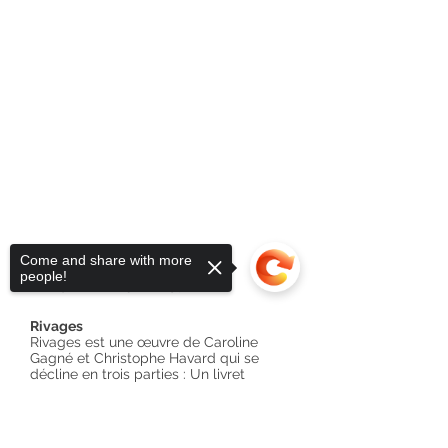
Come and share with more
people!
ALBUM BANDCAMP et LIVRE
Rivages
Rivages est une œuvre de Caroline
Gagné et Christophe Havard qui se
décline en trois parties : Un livret
imprimé, un album numérique de
pièces audio ainsi qu’une installation
Sorry, the checkout page does not
sonore et cinétique. Avec la
participation de Christophe Madeline
support sharing
Copied to clipboard