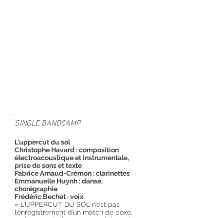
SINGLE BANDCAMP
L'uppercut du sol
Christophe Havard : composition
électroacoustique et instrumentale,
prise de sons et texte
Fabrice Arnaud-Crémon : clarinettes
Emmanuelle Huynh : danse,
chorégraphie
Frédéric Bechet : voix
« L’UPPERCUT DU SOL n’est pas
l’enregistrement d’un match de boxe,